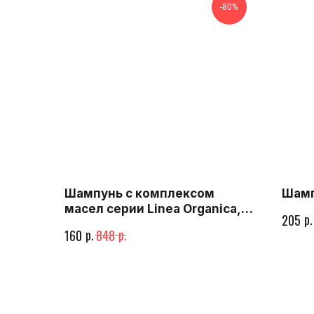
-80%
Шампунь с комплексом
Шамп
масел серии Linea Organica,
р.
205
570 мл
р.
р.
160
848