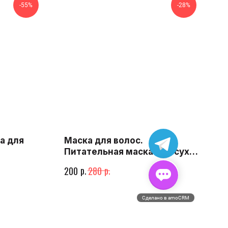
-55%
-28%
а для
Маска для волос.
Питательная маска для сухих
и ослабленных волос
р.
р.
200
280
Сделано в amoCRM