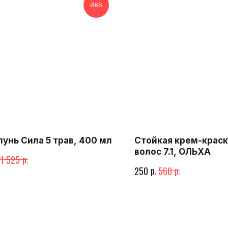
-86%
унь Сила 5 трав, 400 мл
Стойкая крем-краск
волос 7.1, ОЛЬХА
р.
1 525
р.
р.
250
560