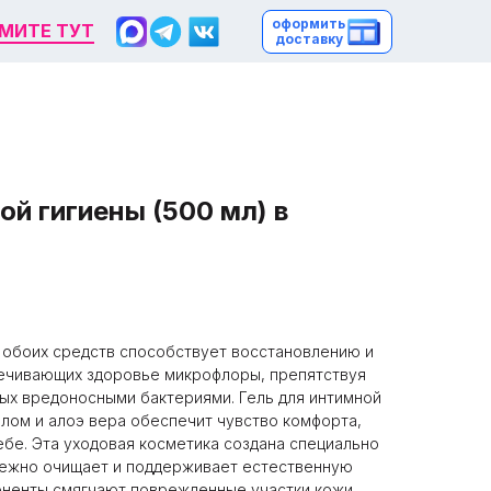
оформить
оформить
МИТЕ ТУТ
МИТЕ ТУТ
доставку
доставку
ой гигиены (500 мл) в
 обоих средств способствует восстановлению и
печивающих здоровье микрофлоры, препятствуя
ых вредоносными бактериями. Гель для интимной
олом и алоэ вера обеспечит чувство комфорта,
ебе. Эта уходовая косметика создана специально
режно очищает и поддерживает естественную
оненты смягчают поврежденные участки кожи,