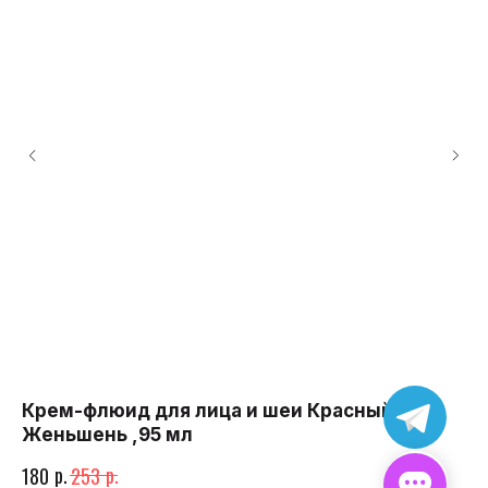
Крем-флюид для лица и шеи Красный
К
Женьшень ,95 мл
50
р.
р.
180
253