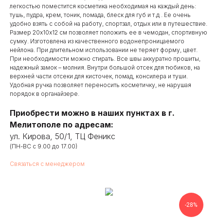
легкостью поместится косметика необходимая на каждый день:
тушь, пудра, крем, тоник, помада, блеск для губ и т.д . Ее очень
удобно взять с собой на работу, спортзал, отдых или в путешествие.
Размер 20х10х12 см позволяет положить ее в чемодан, спортивную
сумку. Изготовлена из качественного водонепроницаемого
нейлона. При длительном использовании не теряет форму, цвет.
При необходимости можно стирать. Все швы аккуратно прошиты,
надежный замок – молния. Внутри большой отсек для тюбиков, на
верхней части отсеки для кисточек, помад, консилера и туши.
Удобная ручка позволяет переносить косметичку, не нарушая
порядок в органайзере.
Приобрести можно в наших пунктах в г.
Мелитополе по адресам:
ул. Кирова, 50/1, ТЦ Феникс
(ПН-ВС с 9.00 до 17.00)
Связаться с менеджером
-28%