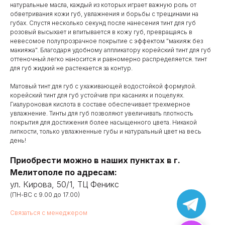
натуральные масла, каждый из которых играет важную роль от
обветривания кожи губ, увлажнения и борьбы с трещинами на
губах. Спустя несколько секунд после нанесения тинт для губ
розовый высыхает и впитывается в кожу губ, превращаясь в
невесомое полупрозрачное покрытие с эффектом "макияж без
макияжа". Благодаря удобному аппликатору корейский тинт для губ
оттеночный легко наносится и равномерно распределяется. тинт
для губ жидкий не растекается за контур.
Матовый тинт для губ с ухаживающей водостойкой формулой.
корейский тинт для губ устойчив при касаниях и поцелуях.
Гиалуроновая кислота в составе обеспечивает трехмерное
увлажнение. Тинты для губ позволяют увеличивать плотность
покрытия для достижения более насыщенного цвета. Никакой
липкости, только увлажненные губы и натуральный цвет на весь
день!
Приобрести можно в наших пунктах в г.
Мелитополе по адресам:
ул. Кирова, 50/1, ТЦ Феникс
(ПН-ВС с 9.00 до 17.00)
Связаться с менеджером