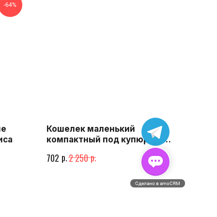
-64%
ие
Кошелек маленький
иса
компактный под купюры и
карты
р.
р.
702
2 250
Сделано в amoCRM