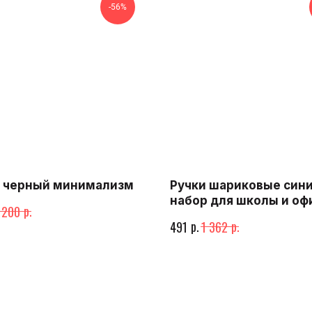
-56%
 черный минимализм
Ручки шариковые син
набор для школы и оф
р.
 200
р.
р.
491
1 362