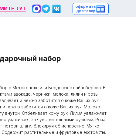
оформить
оформить
МИТЕ ТУТ
МИТЕ ТУТ
доставку
доставку
одарочный набор
бор в Мелитополь или Бердянск с вайлдберриз. В
ктами авокадо, черники, молока, лилии и розы.
авливает и нежно заботится о коже Ваших рук.
т и нежно заботится о коже Ваших рук. Молоко
гу внутри. Отбеливает кожу рук. Лилия увлажняет
жно ухаживает за чувствительными ручками. Роза
т потери влаги, блокируя её испарение. Мягко
 Содержит растительные и фруктовые экстракты.