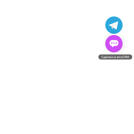
ERROR:Not found category
Сделано в amoCRM