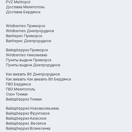
PVZ Melitopol
Доставка Мелитополь
Доставка Бердянск
Wildberries Приморск
ДОСТАВКА С МАРКЕТПЛЕЙСОВ В МЕЛИТОПОЛЬ,
Wildberries Днепрорудное
БЕРДЯНСК, ПРИМОРСК, ДНЕПРОРУДНОЕ, НИКОЛАЕВКА,
Валберис Приморск
Валберис Днепрорудное
АЗОВСКОЕ, ВЕСЁЛОЕ, НОВОВАСИЛЬЕВКА, ФРУКТОВОЕ
Вайлдберриз Приморск
Wildberries Николаевка
Пункты выдачи Приморск
Пункты выдачи Днепрорудное
Как заказать Вб Днепрорудное
WB-PVZ.RU
Как заказать Как заказать Вб Бердянск
ПВЗ Бердянск
ПВЗ Мелитополь
Озон Токмак
Вайлдберриз Токмак
Вайлдберриз Нововасильевка
Разработка сайта
Вайлдберриз Фруктовое
Вайлдберриз Азовское
Вайлдберриз Весёлое
Вайлдберриз Вознесенка