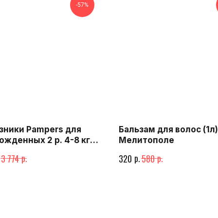
-57%
зники Pampers для
Бальзам для волос (1л)
ожденных 2 р. 4-8 кг
Мелитополе
р.
р.
р.
3 774
320
580