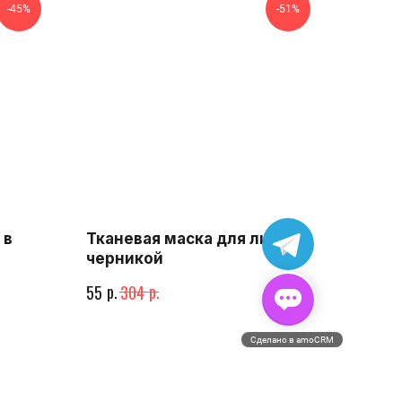
-45%
-51%
 в
Тканевая маска для лица с
черникой
р.
р.
55
304
Сделано в amoCRM