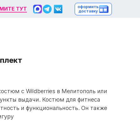
оформить
оформить
МИТЕ ТУТ
МИТЕ ТУТ
доставку
доставку
плект
остюм с Wildberries в Мелитополь или
пункты выдачи. Костюм для фитнеса
нтность и функциональность. Он также
игуру