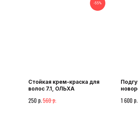
-55%
Стойкая крем-краска для
Подгу
волос 7.1, ОЛЬХА
новор
94 шт
р.
р.
р.
250
560
1 600