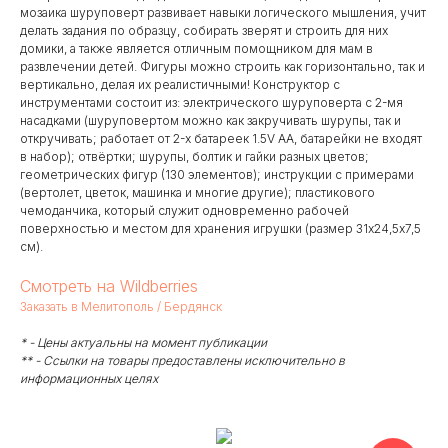
мозаика шуруповерт развивает навыки логического мышления, учит
делать задания по образцу, собирать зверят и строить для них
домики, а также является отличным помощником для мам в
развлечении детей. Фигуры можно строить как горизонтально, так и
вертикально, делая их реалистичными! Конструктор с
инструментами состоит из: электрического шуруповерта с 2-мя
насадками (шуруповертом можно как закручивать шурупы, так и
откручивать; работает от 2-х батареек 1.5V AA, батарейки не входят
в набор); отвёртки; шурупы, болтик и гайки разных цветов;
геометрических фигур (130 элементов); инструкции с примерами
(вертолет, цветок, машинка и многие другие); пластикового
чемоданчика, который служит одновременно рабочей
поверхностью и местом для хранения игрушки (размер 31х24,5х7,5
см).
Смотреть на Wildberries
Заказать в Мелитополь / Бердянск
* - Цены актуальны на момент публикации
** - Ссылки на товары предоставлены исключительно в
информационных целях