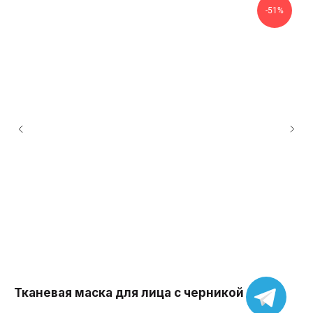
-51%
2
Тканевая маска для лица с черникой
Ст