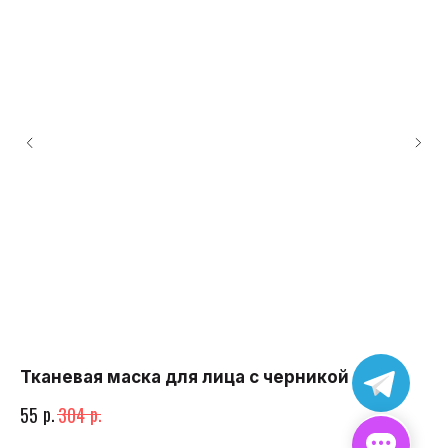
Тканевая маска для лица с черникой
Ст
р.
р.
55
304
25