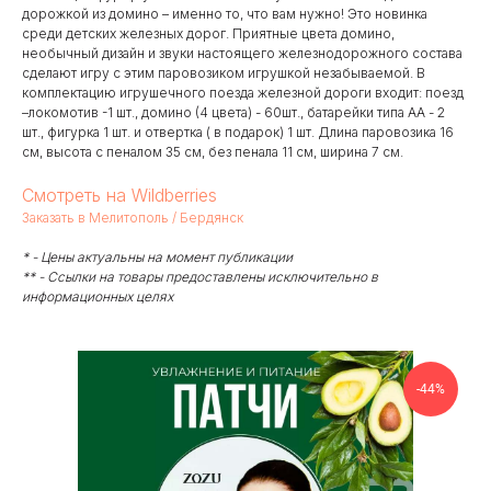
дорожкой из домино – именно то, что вам нужно! Это новинка
среди детских железных дорог. Приятные цвета домино,
необычный дизайн и звуки настоящего железнодорожного состава
сделают игру с этим паровозиком игрушкой незабываемой. В
комплектацию игрушечного поезда железной дороги входит: поезд
–локомотив -1 шт., домино (4 цвета) - 60шт., батарейки типа АА - 2
шт., фигурка 1 шт. и отвертка ( в подарок) 1 шт. Длина паровозика 16
см, высота с пеналом 35 см, без пенала 11 см, ширина 7 см.
Смотреть на Wildberries
Заказать в Мелитополь / Бердянск
* - Цены актуальны на момент публикации
** - Ссылки на товары предоставлены исключительно в
информационных целях
-44%