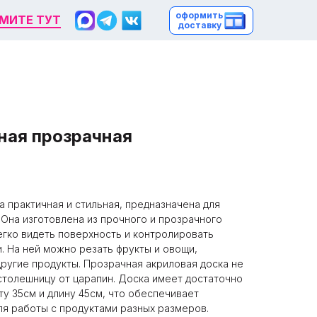
оформить
оформить
МИТЕ ТУТ
МИТЕ ТУТ
доставку
доставку
ная прозрачная
а практичная и стильная, предназначена для
 Она изготовлена из прочного и прозрачного
егко видеть поверхность и контролировать
. На ней можно резать фрукты и овощи,
другие продукты. Прозрачная акриловая доска не
столешницу от царапин. Доска имеет достаточно
у 35см и длину 45см, что обеспечивает
я работы с продуктами разных размеров.