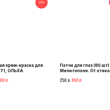
-55%
ая крем-краска для
Патчи для глаз (60 шт)
 7.1, ОЛЬХА
Мелитополе. От отеко
мешков с коллагеном
р.
р.
р.
60
250
450