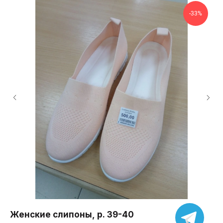
-33%
Женские слипоны, р. 39-40
Це