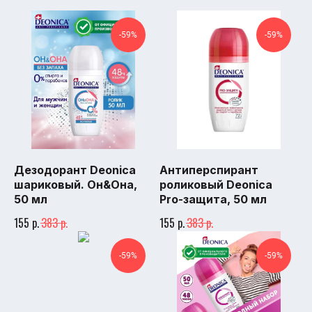
-59%
-59%
Дезодорант Deonica
Антиперспирант
шариковый. Он&Она,
роликовый Deonica
50 мл
Pro-защита, 50 мл
р.
р.
р.
р.
155
383
155
383
-59%
-59%