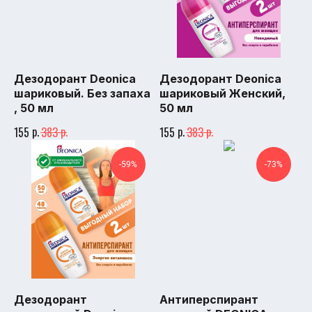
Дезодорант Deonica
Дезодорант Deonica
шариковый. Без запаха
шариковый Женский,
, 50 мл
50 мл
р.
р.
р.
р.
155
383
155
383
-59%
-73%
Дезодорант
Антиперспирант