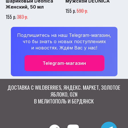
шариковый Deonica
мужской DEONICA
Женский, 50 мл
ДОСТАВКА С WILDBERRIES, ЯНДЕКС. МАРКЕТ, ЗОЛОТОЕ
р.
р.
155
590
ЯБЛОКО, OZN
р.
р.
155
383
В МЕЛИТОПОЛЬ И БЕРДЯНСК
Подпишитесь на наш Telegram-магазин,
что бы знать о новых поступлениях
и новостях. Ждём Вас у нас!
Telegram-магазин
WB-PVZ.RU