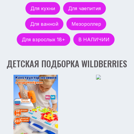
Для кухни
Для чаепития
ДЕТСКАЯ ПОДБОРКА WILDBERRIES
Для ванной
Мезороллер
Для взрослых 18+
В НАЛИЧИИ