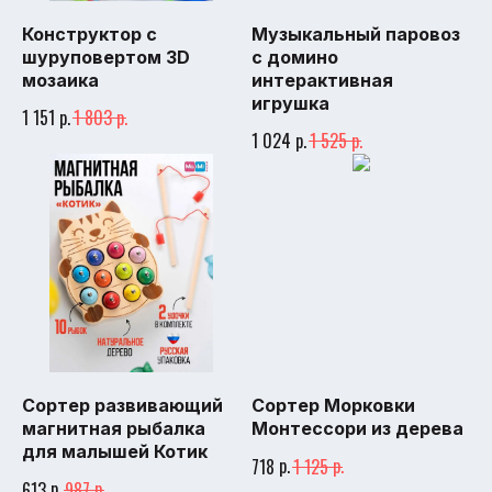
Конструктор с
Музыкальный паровоз
шуруповертом 3D
с домино
мозаика
интерактивная
игрушка
р.
р.
1 151
1 803
р.
р.
1 024
1 525
Сортер развивающий
Сортер Морковки
магнитная рыбалка
Монтессори из дерева
для малышей Котик
р.
р.
718
1 125
р.
р.
613
987