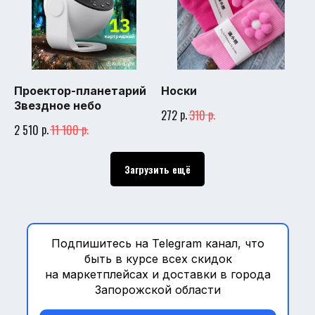
Проектор-планетарий
Носки
Звездное небо
р.
р.
272
310
р.
р.
2 510
11 100
ДОСТАВКА С МАРКЕТПЛЕЙСОВ В МЕЛИТОПОЛЬ,
БЕРДЯНСК, ПРИМОРСК, ДНЕПРОРУДНОЕ, НИКОЛАЕВКА,
АЗОВСКОЕ, ВЕСЁЛОЕ, НОВОВАСИЛЬЕВКА, ФРУКТОВОЕ
Загрузить ещё
Подпишитесь на Telegram канал, что
WB-PVZ.RU
быть в курсе всех скидок
на маркетплейсах и доставки в города
Запорожской области