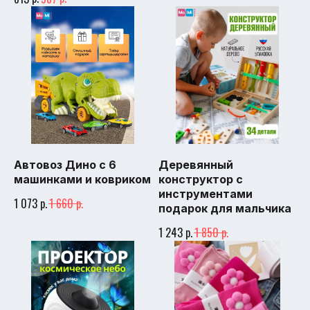
Автовоз Дино c 6
Деревянный
машинками и ковриком
конструктор с
инструментами
р.
р.
1 073
1 660
подарок для мальчика
р.
р.
1 243
1 850