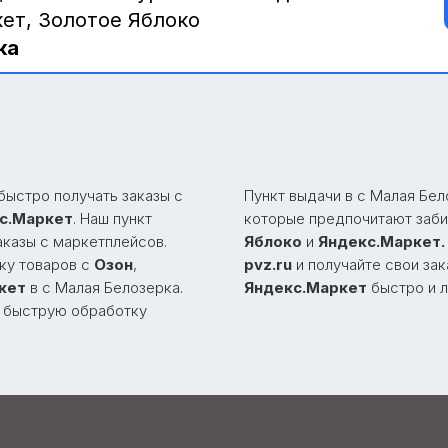
кет, Золотое Яблоко
ка
быстро получать заказы с
Пункт выдачи в с Малая Бе
с.Маркет
. Наш пункт
которые предпочитают заби
аказы с маркетплейсов.
Яблоко
и
Яндекс.Маркет.
ку товаров с
Озон
,
pvz.ru
и получайте свои за
кет
в с Малая Белозерка.
Яндекс.Маркет
быстро и л
 быструю обработку