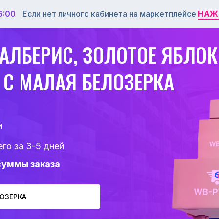
6:00
Если нет личного кабинета на маркетплейсе
НАЖ
НАЖ
ВАЛБЕРИС, ЗОЛОТОЕ ЯБЛОК
В С МАЛАЯ БЕЛОЗЕРКА
и
го за 3-5 дней
 суммы заказа
ЛОЗЕРКА