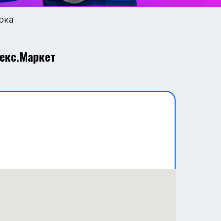
рка
декс.Маркет