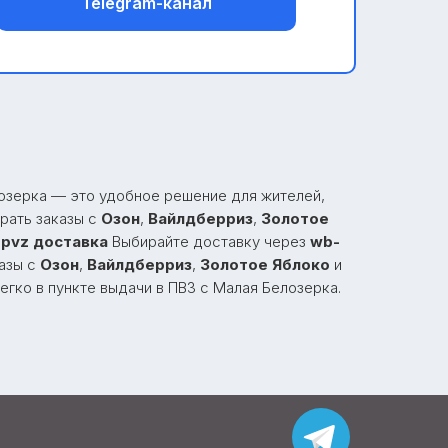
Telegram-канал
лозерка — это удобное решение для жителей,
рать заказы с
Озон
,
Вайлдберриз
,
Золотое
 pvz доставка
Выбирайте доставку через
wb-
казы с
Озон
,
Вайлдберриз
,
Золотое Яблоко
и
егко в пункте выдачи в ПВЗ с Малая Белозерка.