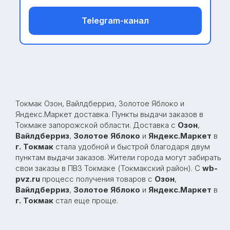
Telegram-канал
Токмак Озон, Вайлдберриз, Золотое Яблоко и
Яндекс.Маркет доставка. Пункты выдачи заказов в
Токмаке запорожской области. Доставка с
Озон
,
Вайлдберриз
,
Золотое Яблоко
и
Яндекс.Маркет
в
г. Токмак
стала удобной и быстрой благодаря двум
пунктам выдачи заказов. Жители города могут забирать
свои заказы в ПВЗ Токмаке (Токмакский район). С
wb-
pvz.ru
процесс получения товаров с
Озон
,
ДОСТАВКА С МАРКЕТПЛЕЙСОВ В МЕЛИТОПОЛЬ,
Вайлдберриз
,
Золотое Яблоко
и
Яндекс.Маркет
в
БЕРДЯНСК, ПРИМОРСК, ДНЕПРОРУДНОЕ, НИКОЛАЕВКА,
г. Токмак
стал еще проще.
АЗОВСКОЕ, ВЕСЁЛОЕ, НОВОВАСИЛЬЕВКА, ФРУКТОВОЕ